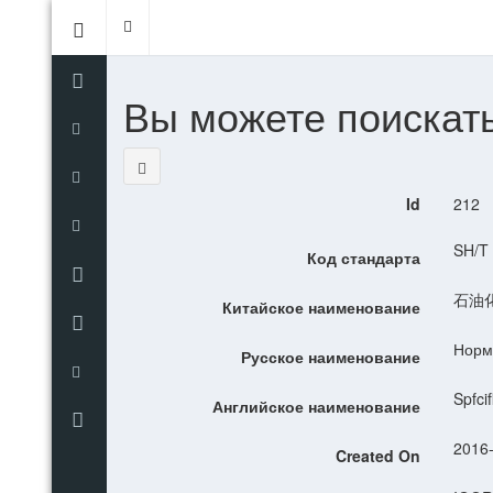
Toggle
navigation
Вы можете поискат
Id
212
SH/T
Код стандарта
石油
Китайское наименование
Норм
Русское наименование
Spfci
Английское наименование
2016-
Created On